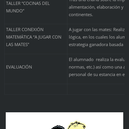
TALLER “COCINAS DEL
alimentación, elaboración y d
MUNDO”
continentes.
TALLER CONEXIÓN
A jugar con las mates: Realiza
MATEMÁTICA “A JUGAR CON
lógica, en los cuales los alum
LAS MATES”
estrategia ganadora basada en
El alumnado realiza la evaluac
EVALUACIÓN
normas, etc.) así como una au
personal de su estancia en el 