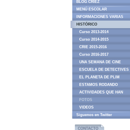
BLOG CRIEZ
MENÚ ESCOLAR
INFORMACIONES VARIAS
HISTÓRICO
Curso 2013-2014
Curso 2014-2015
CRIE 2015-2016
Curso 2016-2017
UNA SEMANA DE CINE
CURSO 18-19
ESCUELA DE DETECTIVES
EL PLANETA DE PLIM
ESTAMOS RODANDO
ACTIVIDADES QUE HAN
DEJADO HUELLA
FOTOS
VIDEOS
Siguenos en Twitter
CONTACTO