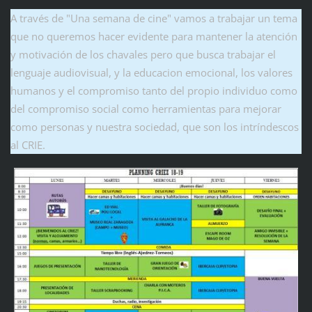
A través de "Una semana de cine" vamos a trabajar un tema
que no queremos hacer evidente para mantener la atención
y motivación de los chavales pero que busca trabajar el
lenguaje audiovisual, y la educacion emocional, los valores
humanos y el compromiso tanto del propio individuo como
del compromiso social como herramientas para mejorar
como personas y nuestra sociedad, que son los intríndescos
al CRIE.