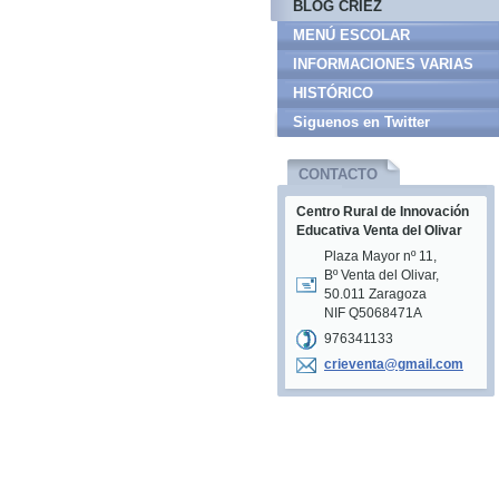
BLOG CRIEZ
MENÚ ESCOLAR
INFORMACIONES VARIAS
HISTÓRICO
Siguenos en Twitter
CONTACTO
Centro Rural de Innovación
Educativa Venta del Olivar
Plaza Mayor nº 11,
Bº Venta del Olivar,
50.011 Zaragoza
NIF Q5068471A
976341133
crievent
a@gmail.
com