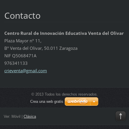
Contacto
Centro Rural de Innovación Educativa Venta del Olivar
Plaza Mayor nº 11,
Bº Venta del Olivar, 50.011 Zaragoza
NIF Q5068471A
976341133
crievent
a@gmail.
com
© 2013 Todos los derechos reservados.
Crea una web gratis
Ver:
Móvil
|
Clásica