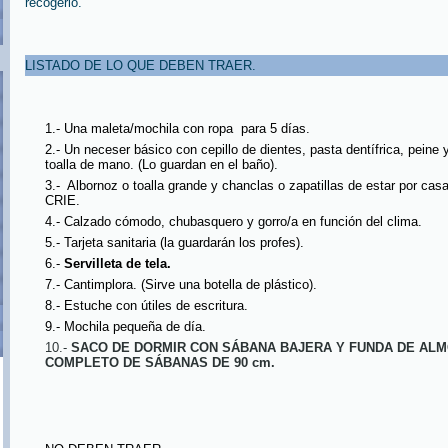
recogerlo.
LISTADO DE LO QUE DEBEN TRAER.
1.- Una maleta/mochila con ropa para 5 días.
2.- Un neceser básico con cepillo de dientes, pasta dentífrica, peine
toalla de mano. (Lo guardan en el baño).
3.- Albornoz o toalla grande y chanclas o zapatillas de estar por cas
CRIE.
4.- Calzado cómodo, chubasquero y gorro/a en función del clima.
5.- Tarjeta sanitaria (la guardarán los profes).
6.-
Servilleta de tela.
7.- Cantimplora. (Sirve una botella de plástico).
8.- Estuche con útiles de escritura.
9.- Mochila pequeña de día.
10.-
SACO DE DORMIR CON SÁBANA BAJERA Y FUNDA DE AL
COMPLETO DE SÁBANAS DE 90 cm.