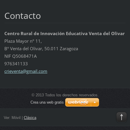
Contacto
Centro Rural de Innovación Educativa Venta del Olivar
Plaza Mayor nº 11,
Bº Venta del Olivar, 50.011 Zaragoza
NIF Q5068471A
976341133
crievent
a@gmail.
com
© 2013 Todos los derechos reservados.
Crea una web gratis
Ver:
Móvil
|
Clásica