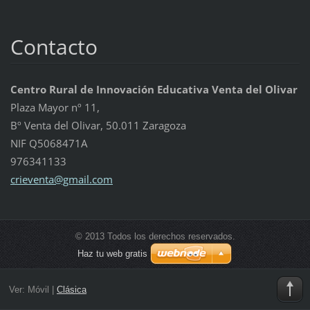
Contacto
Centro Rural de Innovación Educativa Venta del Olivar
Plaza Mayor nº 11,
Bº Venta del Olivar, 50.011 Zaragoza
NIF Q5068471A
976341133
crievent
a@gmail.
com
© 2013 Todos los derechos reservados.
Haz tu web gratis
Ver:
Móvil
|
Clásica