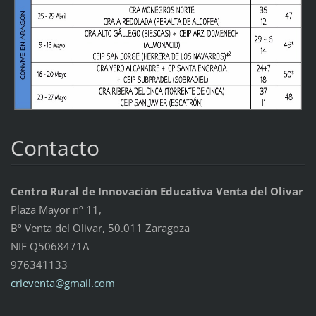
Contacto
Centro Rural de Innovación Educativa Venta del Olivar
Plaza Mayor nº 11,
Bº Venta del Olivar, 50.011 Zaragoza
NIF Q5068471A
976341133
crievent
a@gmail.
com