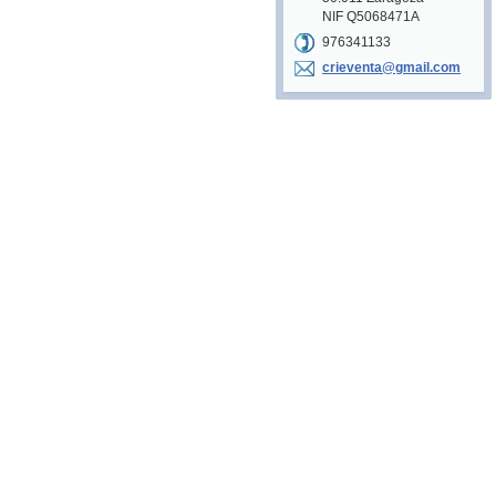
NIF Q5068471A
976341133
crievent
a@gmail.
com