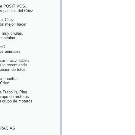
nte POSITIVOS.
 pasillos del Criez.
al Criez.
os mejor, hacer
s muy chulas.
al acabar….
mos?
hos animales
nsar más ¿Habéis
s lo recomiendo.
esión de fotos.
 un montón.
Criez.
e Futbolín, Ping
 grupo de moteros
n grupo de moteros
 GRACIAS