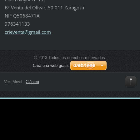
Bº Venta del Olivar, 50.011 Zaragoza
NIF Q5068471A
976341133
crievent
a@gmail.
com
© 2013 Todos los derechos reservados.
Crea una web gratis
Ver:
Móvil
|
Clásica