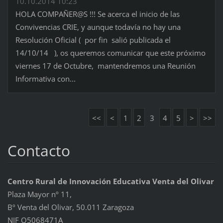
10.10.2014 10:23
HOLA COMPAÑER@S !!! Se acerca el inicio de las
Convivencias CRIE, y aunque todavía no hay una
Resolución Oficial ( por fin salió publicada el
14/10/14 ), os queremos comunicar que este próximo
viernes 17 de Octubre, mantendremos una Reunión
Informativa con...
<<
<
1
2
3
4
5
>
>>
Contacto
Centro Rural de Innovación Educativa Venta del Olivar
Plaza Mayor nº 11,
Bº Venta del Olivar, 50.011 Zaragoza
NIF Q5068471A