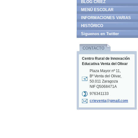
BLOG CRIEZ
MENÚ ESCOLAR
INFORMACIONES VARIAS
HISTÓRICO
Siguenos en Twitter
CONTACTO
Centro Rural de Innovación
Educativa Venta del Olivar
Plaza Mayor nº 11,
Bº Venta del Olivar,
50.011 Zaragoza
NIF Q5068471A
976341133
crievent
a@gmail.
com