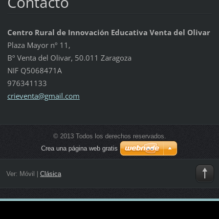
Contacto
Centro Rural de Innovación Educativa Venta del Olivar
Plaza Mayor nº 11,
Bº Venta del Olivar, 50.011 Zaragoza
NIF Q5068471A
976341133
crievent
a@gmail.
com
© 2013 Todos los derechos reservados.
Crea una página web gratis
Ver:
Móvil
|
Clásica