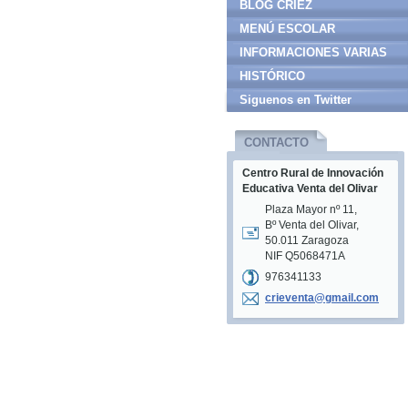
BLOG CRIEZ
MENÚ ESCOLAR
INFORMACIONES VARIAS
HISTÓRICO
Siguenos en Twitter
CONTACTO
Centro Rural de Innovación
Educativa Venta del Olivar
Plaza Mayor nº 11,
Bº Venta del Olivar,
50.011 Zaragoza
NIF Q5068471A
976341133
crievent
a@gmail.
com