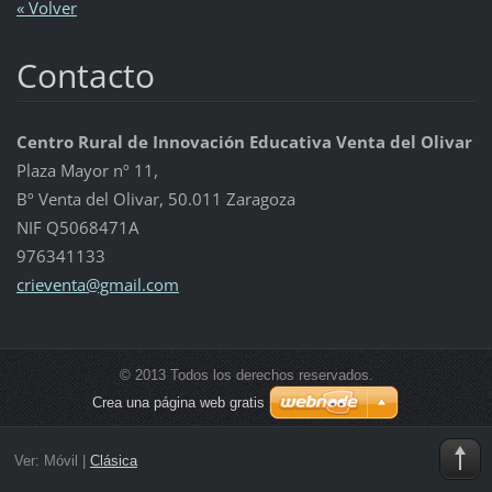
« Volver
Contacto
Centro Rural de Innovación Educativa Venta del Olivar
Plaza Mayor nº 11,
Bº Venta del Olivar, 50.011 Zaragoza
NIF Q5068471A
976341133
crievent
a@gmail.
com
© 2013 Todos los derechos reservados.
Crea una página web gratis
Ver:
Móvil
|
Clásica